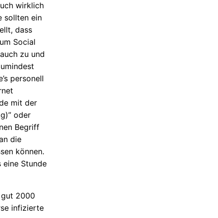
uch wirklich
sollten ein
llt, dass
zum Social
 auch zu und
 Zumindest
’s personell
rnet
de mit der
g)” oder
nen Begriff
an die
ssen können.
 eine Stunde
t gut 2000
e infizierte