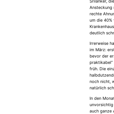
Srilanker, d
Ansteckung m
rechte Ahnun
um die 40% v
Krankenhaus
deutlich sc
Irrerweise h
im März: ers
bevor der er
praktikabel”
früh. Die ei
halbdutzendm
noch nicht, 
natürlich sc
In den Mona
unvorsichtig
auch ganze A