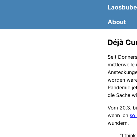
Laosbube
About
Déjà Cu
Seit Donner
mittlerweile
Ansteckunge
worden waren
Pandemie jet
die Sache wi
Vom 20.3. bi
wenn ich
so 
wundern.
“I thin