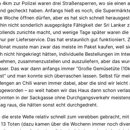
 4km zur Polizei waren drei Straßensperren, wo sie einen a
nd gecheckt haben. Anfangs hieß es noch, die Supermärkte 
e Woche öffnen dürfen, aber es hat sich schnell herausgeste
hin nicht sonderlich ausgeprägte Fähigkeit der Sri Lanker 
ollends zunichte macht, und wenige Tage später waren die
nur per Lieferservice. Das hat erstaunlich gut funktioniert.
onat musste man zwar das meiste im Paket kaufen, weil sie
h nicht hingekriegt hätten, individuelle Bestellungen im Inte
ehmen, zusammenzustellen und auszuliefern, aber das wur
esser. Das war dann anfangs immer “Große Gemüsetüte (10k
st” und man konnte sich überraschen lassen. Selbst für mei
ngen an Chili waren immer dabei, aber die sind wir leicht 
osgeworden –
so
weit haben wir das Haus dann schon verla
konnten in der Sackgasse ohne Durchgangsverkehr meistens
g raus, die hätten sonst echt durchgedreht.
 die erste Welle relativ schnell zum verebben gebracht, mi
 13 Toten (dazu kamen über die Wochenn immer noch divers