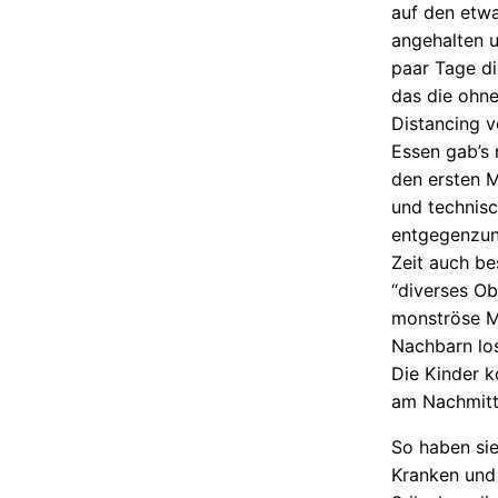
auf den etwa
angehalten u
paar Tage di
das die ohne
Distancing v
Essen gab’s 
den ersten M
und technisc
entgegenzun
Zeit auch b
“diverses Ob
monströse Me
Nachbarn l
Die Kinder 
am Nachmitta
So haben sie
Kranken und