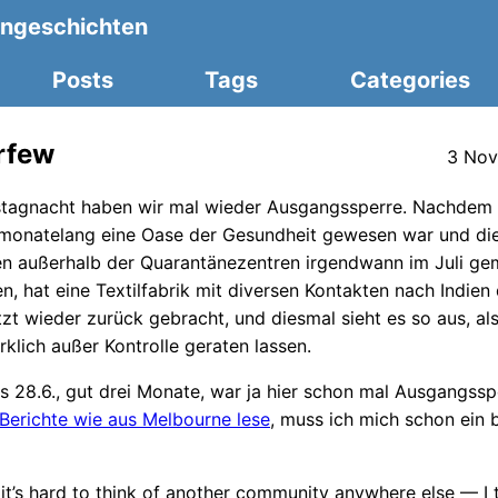
ngeschichten
Posts
Tags
Categories
rfew
3 Nov
stagnacht haben wir mal wieder Ausgangssperre. Nachdem 
 monatelang eine Oase der Gesundheit gewesen war und die
n außerhalb der Quarantänezentren irgendwann im Juli ge
, hat eine Textilfabrik mit diversen Kontakten nach Indien 
zt wieder zurück gebracht, und diesmal sieht es so aus, als
rklich außer Kontrolle geraten lassen.
s 28.6., gut drei Monate, war ja hier schon mal Ausgangssp
Berichte wie aus Melbourne lese
, muss ich mich schon ein 
k it’s hard to think of another community anywhere else — I 