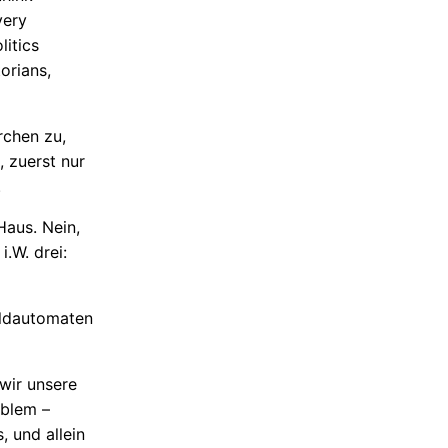
very
litics
orians,
rchen zu,
, zuerst nur
.
Haus. Nein,
.W. drei:
eldautomaten
 wir unsere
oblem –
 und allein