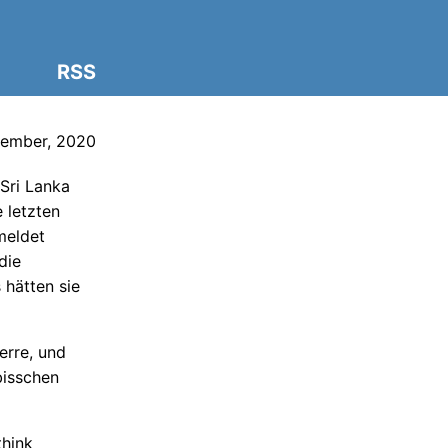
RSS
ember, 2020
Sri Lanka
 letzten
meldet
die
 hätten sie
erre, und
bisschen
think