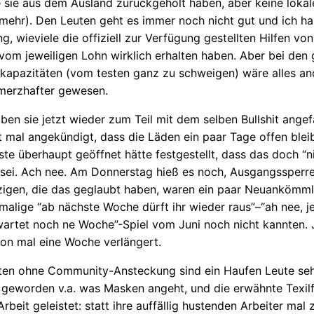
ie sie aus dem Ausland zurückgeholt haben, aber keine lokal
ehr). Den Leuten geht es immer noch nicht gut und ich ha
g, wieviele die offiziell zur Verfügung gestellten Hilfen vo
om jeweiligen Lohn wirklich erhalten haben. Aber bei den 
kapazitäten (vom testen ganz zu schweigen) wäre alles an
hmerzhafter gewesen.
aben sie jetzt wieder zum Teil mit dem selben Bullshit ange
t mal angekündigt, dass die Läden ein paar Tage offen blei
ste überhaupt geöffnet hätte festgestellt, dass das doch “n
 sei. Ach nee. Am Donnerstag hieß es noch, Ausgangssperr
nzigen, die das geglaubt haben, waren ein paar Neuankömml
alige “ab nächste Woche dürft ihr wieder raus”–“ah nee, j
wartet noch ne Woche”-Spiel vom Juni noch nicht kannten. J
hon mal eine Woche verlängert.
ten ohne Community-Ansteckung sind ein Haufen Leute se
 geworden v.a. was Masken angeht, und die erwähnte Texilf
rbeit geleistet: statt ihre auffällig hustenden Arbeiter mal