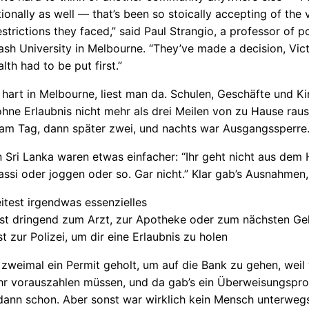
tionally as well — that’s been so stoically accepting of the 
restrictions they faced,” said Paul Strangio, a professor of po
sh University in Melbourne. “They’ve made a decision, Vict
alth had to be put first.”
 hart in Melbourne, liest man da. Schulen, Geschäfte und Ki
hne Erlaubnis nicht mehr als drei Meilen von zu Hause raus
 am Tag, dann später zwei, und nachts war Ausgangssperre
n Sri Lanka waren etwas einfacher: “Ihr geht nicht aus dem 
assi oder joggen oder so. Gar nicht.” Klar gab’s Ausnahmen, i
itest irgendwas essenzielles
st dringend zum Arzt, zur Apotheke oder zum nächsten G
t zur Polizei, um dir eine Erlaubnis zu holen
 zweimal ein Permit geholt, um auf die Bank zu gehen, weil
ahr vorauszahlen müssen, und da gab’s ein Überweisungspr
ann schon. Aber sonst war wirklich kein Mensch unterwegs,