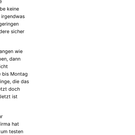
e
be keine
n irgendwas
geringen
dere sicher
fangen wie
ben, dann
icht
e bis Montag
inge, die das
etzt doch
etzt ist
hr
irma hat
 zum testen