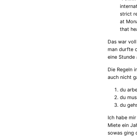
interna
strict 
at Mona
that he
Das war voll
man durfte o
eine Stunde
Die Regeln i
auch nicht g
du arbe
du mus
du gehs
Ich habe mir
Miete ein J
sowas ging d